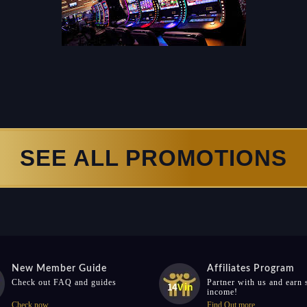
SEE ALL PROMOTIONS
New Member Guide
Affiliates Program
Check out FAQ and guides
Partner with us and earn
income!
Check now
Find Out more