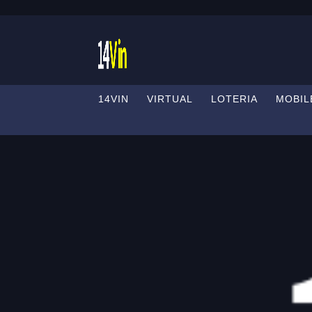
14VIN
VIRTUAL
LOTERIA
MOBIL