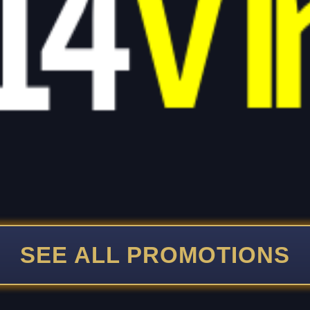
SEE ALL PROMOTIONS