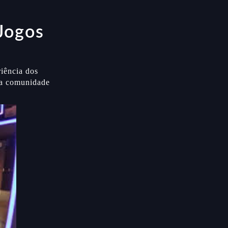
 Jogos
iência dos
ma comunidade