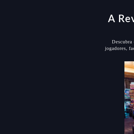
A Rev
Descubra 
jogadores, f