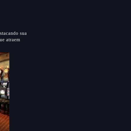
estacando sua
que atraem