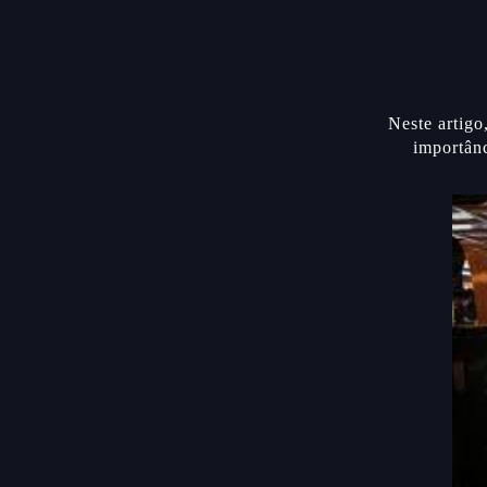
Neste artigo
importânc