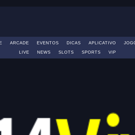
E
ARCADE
EVENTOS
DICAS
APLICATIVO
JOG
LIVE
NEWS
SLOTS
SPORTS
VIP