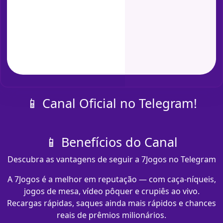
📱 Canal Oficial no Telegram!
📱 Benefícios do Canal
Descubra as vantagens de seguir a 7Jogos no Telegram
A 7Jogos é a melhor em reputação — com caça-níqueis,
jogos de mesa, vídeo pôquer e crupiês ao vivo.
Recargas rápidas, saques ainda mais rápidos e chances
reais de prêmios milionários.