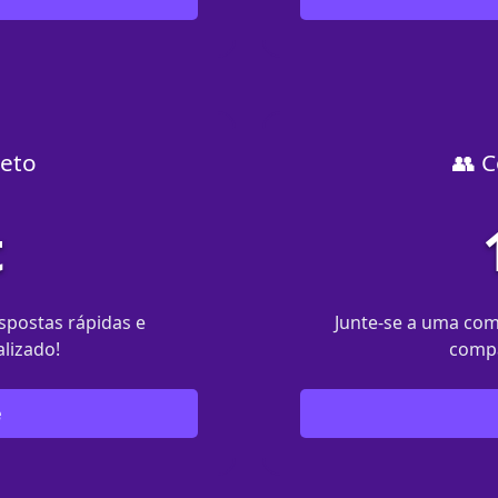
reto
👥 
t
espostas rápidas e
Junte-se a uma com
lizado!
compa
e