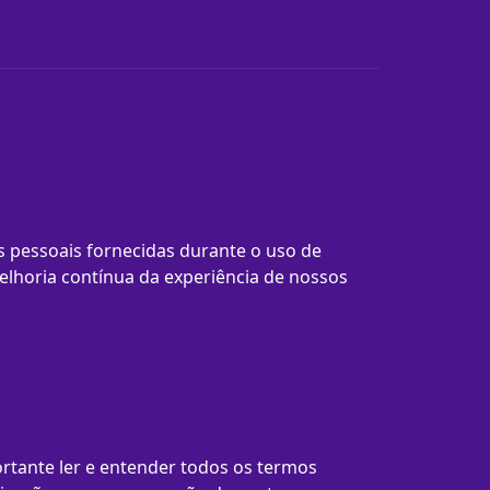
s pessoais fornecidas durante o uso de
elhoria contínua da experiência de nossos
rtante ler e entender todos os termos