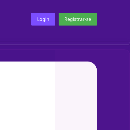
Login
Registrar-se