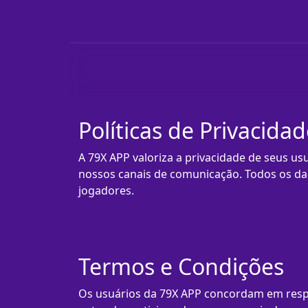
Políticas de Privacida
A 79X APP valoriza a privacidade de seus u
nossos canais de comunicação. Todos os dad
jogadores.
Termos e Condições
Os usuários da 79X APP concordam em respei