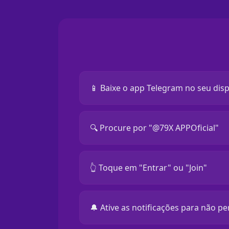
📱 Baixe o app Telegram no seu disp
🔍 Procure por "@79X APPOficial"
👆 Toque em "Entrar" ou "Join"
🔔 Ative as notificações para não p