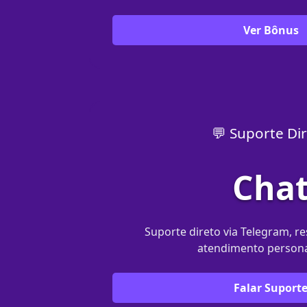
Ver Bônus
💬 Suporte Di
Cha
Suporte direto via Telegram, r
atendimento persona
Falar Suport