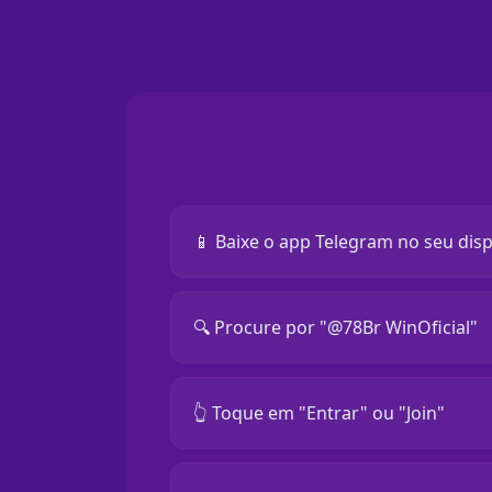
📱 Baixe o app Telegram no seu disp
🔍 Procure por "@78Br WinOficial"
👆 Toque em "Entrar" ou "Join"