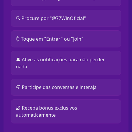
🔍 Procure por "@77WinOficial"
👆 Toque em "Entrar" ou "Join"
🔔 Ative as notificações para não perder
nada
💬 Participe das conversas e interaja
🎁 Receba bônus exclusivos
automaticamente