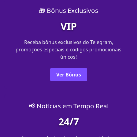
🎁 Bônus Exclusivos
VIP
Receba bônus exclusivos do Telegram,
promoções especiais e códigos promocionais
únicos!
Ver Bônus
📢 Notícias em Tempo Real
24/7