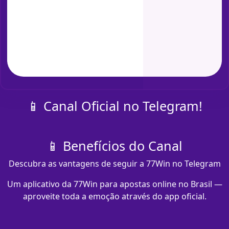
📱 Canal Oficial no Telegram!
📱 Benefícios do Canal
Descubra as vantagens de seguir a 77Win no Telegram
Um aplicativo da 77Win para apostas online no Brasil —
aproveite toda a emoção através do app oficial.