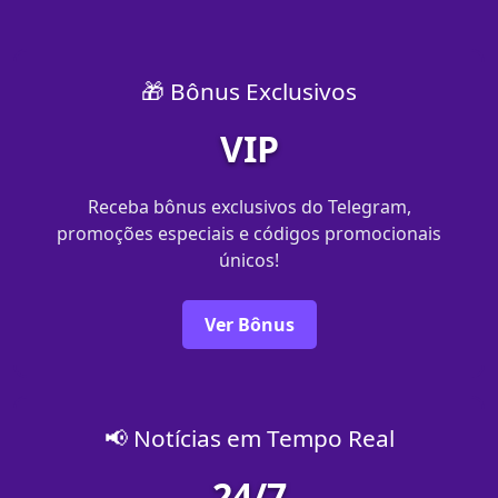
🎁 Bônus Exclusivos
VIP
Receba bônus exclusivos do Telegram,
promoções especiais e códigos promocionais
únicos!
Ver Bônus
📢 Notícias em Tempo Real
24/7