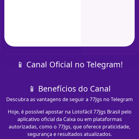
📱 Canal Oficial no Telegram!
📱 Benefícios do Canal
Descubra as vantagens de seguir a 77Jgs no Telegram
Hoje, é possível apostar na Lotofácil 77Jgs Brasil pelo
aplicativo oficial da Caixa ou em plataformas
autorizadas, como o 77Jgs, que oferece praticidade,
segurança e resultados atualizados.