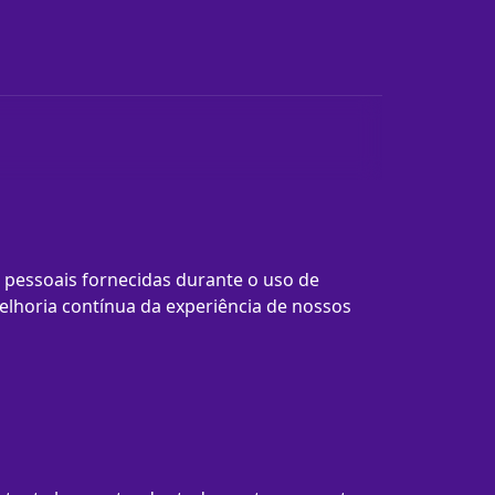
 pessoais fornecidas durante o uso de
elhoria contínua da experiência de nossos