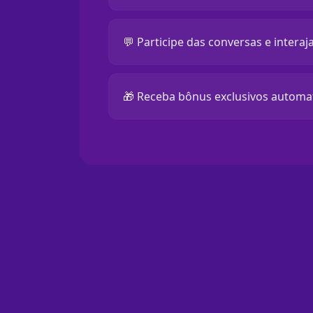
💬 Participe das conversas e interaj
🎁 Receba bônus exclusivos autom