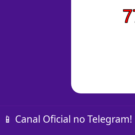
📱 Canal Oficial no Telegram!