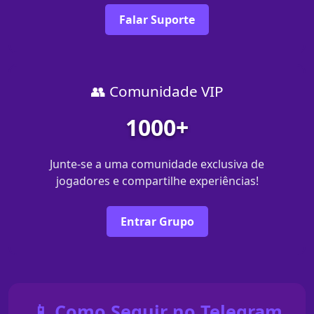
Falar Suporte
👥 Comunidade VIP
1000+
Junte-se a uma comunidade exclusiva de
jogadores e compartilhe experiências!
Entrar Grupo
📱 Como Seguir no Telegram