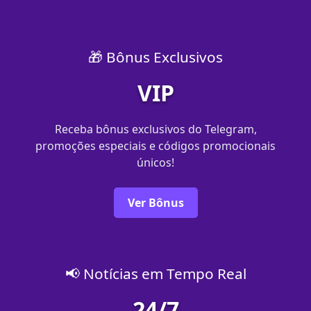
🎁 Bônus Exclusivos
VIP
Receba bônus exclusivos do Telegram,
promoções especiais e códigos promocionais
únicos!
Ver Bônus
📢 Notícias em Tempo Real
24/7