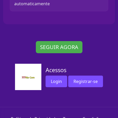
automaticamente
SEGUIR AGORA
Acessos
Login
Registrar-se