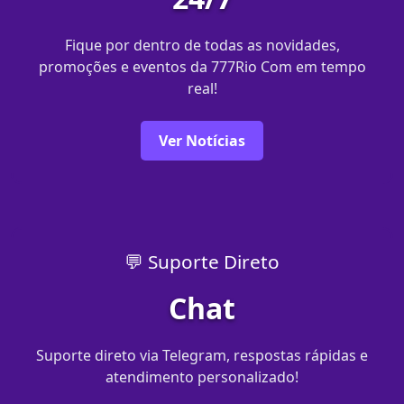
Fique por dentro de todas as novidades,
promoções e eventos da 777Rio Com em tempo
real!
Ver Notícias
💬 Suporte Direto
Chat
Suporte direto via Telegram, respostas rápidas e
atendimento personalizado!