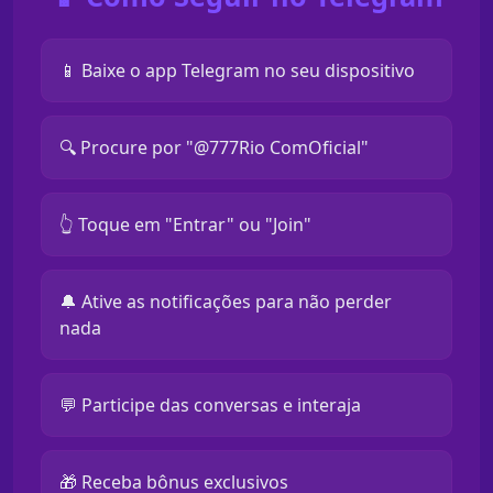
📱 Baixe o app Telegram no seu dispositivo
🔍 Procure por "@777Rio ComOficial"
👆 Toque em "Entrar" ou "Join"
🔔 Ative as notificações para não perder
nada
💬 Participe das conversas e interaja
🎁 Receba bônus exclusivos