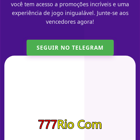
você tem acesso a promoções incríveis e uma
experiência de jogo inigualável. Junte-se aos
vencedores agora!
SEGUIR NO TELEGRAM