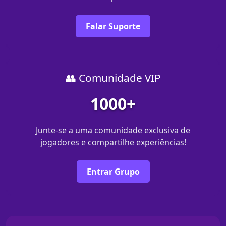
Falar Suporte
👥 Comunidade VIP
1000+
Junte-se a uma comunidade exclusiva de
jogadores e compartilhe experiências!
Entrar Grupo