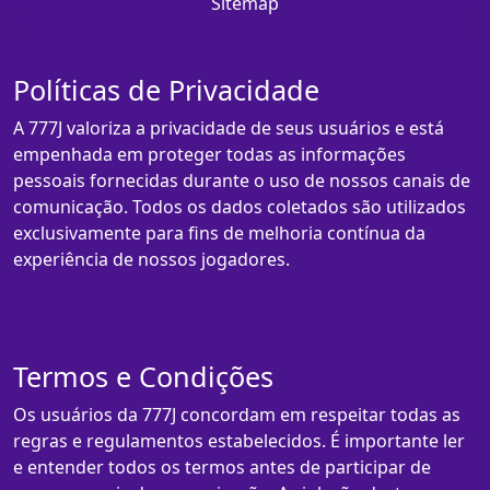
Sitemap
Políticas de Privacidade
A 777J valoriza a privacidade de seus usuários e está
empenhada em proteger todas as informações
pessoais fornecidas durante o uso de nossos canais de
comunicação. Todos os dados coletados são utilizados
exclusivamente para fins de melhoria contínua da
experiência de nossos jogadores.
Termos e Condições
Os usuários da 777J concordam em respeitar todas as
regras e regulamentos estabelecidos. É importante ler
e entender todos os termos antes de participar de