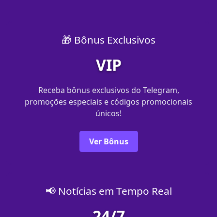
🎁 Bônus Exclusivos
VIP
Receba bônus exclusivos do Telegram,
promoções especiais e códigos promocionais
únicos!
Ver Bônus
📢 Notícias em Tempo Real
24/7