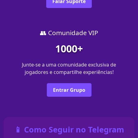
Falar Suporte
👥 Comunidade VIP
1000+
Junte-se a uma comunidade exclusiva de
jogadores e compartilhe experiências!
Entrar Grupo
📱 Como Seguir no Telegram