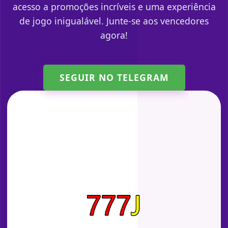
acesso a promoções incríveis e uma experiência
de jogo inigualável. Junte-se aos vencedores
agora!
SEGUIR NO TELEGRAM