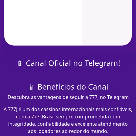
📱 Canal Oficial no Telegram!
📱 Benefícios do Canal
Descubra as vantagens de seguir a 777J no Telegram
A 777J é um dos cassinos internacionais mais confiáveis,
com a 777J Brasil sempre comprometida com
integridade, confiabilidade e excelente atendimento
aos jogadores ao redor do mundo.