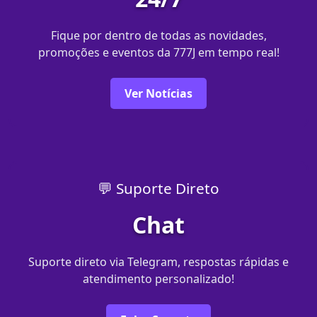
Fique por dentro de todas as novidades,
promoções e eventos da 777J em tempo real!
Ver Notícias
💬 Suporte Direto
Chat
Suporte direto via Telegram, respostas rápidas e
atendimento personalizado!