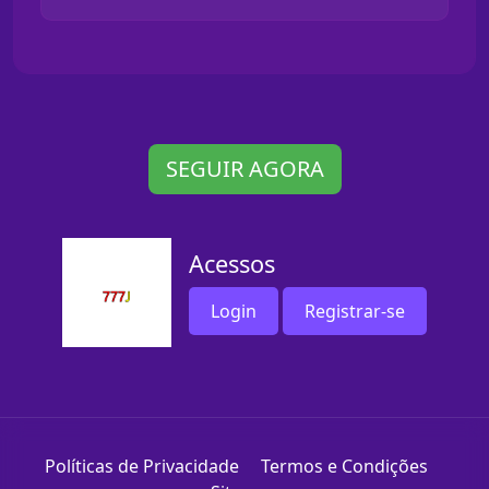
SEGUIR AGORA
Acessos
Login
Registrar-se
Políticas de Privacidade
Termos e Condições