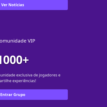
Ver Notícias
Comunidade VIP
1000+
unidade exclusiva de jogadores e
rtilhe experiências!
Entrar Grupo