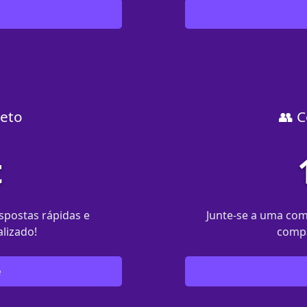
reto
👥 
t
espostas rápidas e
Junte-se a uma com
lizado!
compa
e