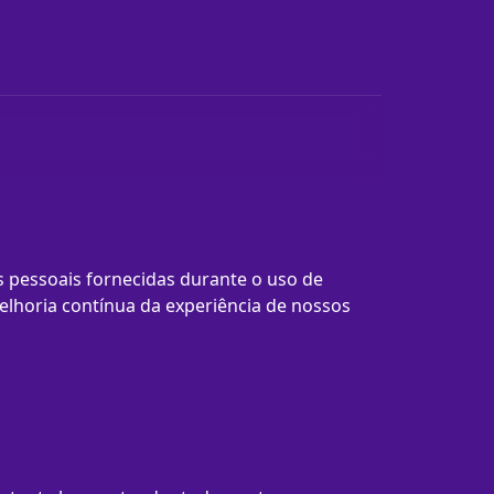
 pessoais fornecidas durante o uso de
elhoria contínua da experiência de nossos