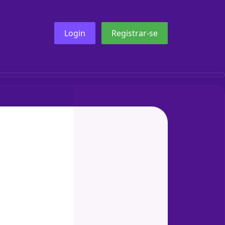
Login
Registrar-se