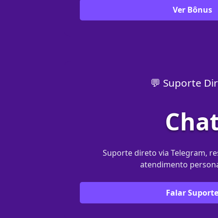
Ver Bônus
💬 Suporte Di
Cha
Suporte direto via Telegram, r
atendimento persona
Falar Suport