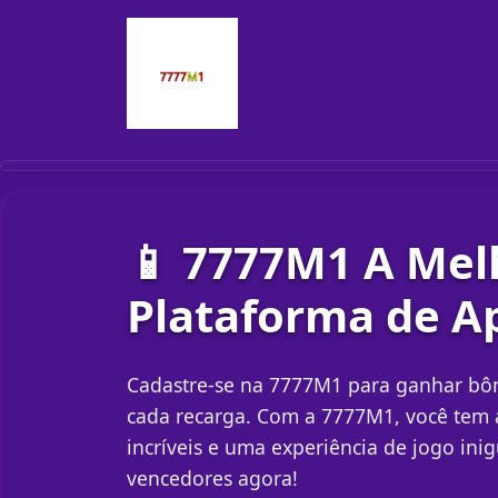
📱 7777M1 A Mel
Plataforma de A
Cadastre-se na 7777M1 para ganhar bô
cada recarga. Com a 7777M1, você tem
incríveis e uma experiência de jogo inig
vencedores agora!