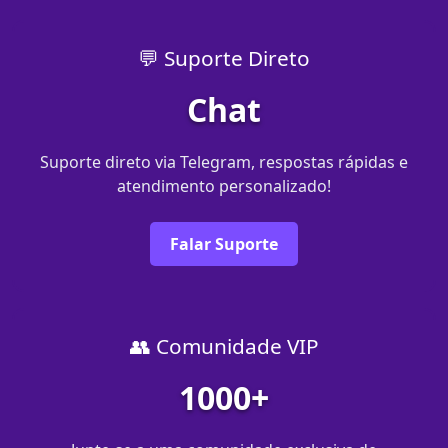
💬 Suporte Direto
Chat
Suporte direto via Telegram, respostas rápidas e
atendimento personalizado!
Falar Suporte
👥 Comunidade VIP
1000+