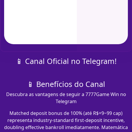
📱 Canal Oficial no Telegram!
📱 Benefícios do Canal
Descubra as vantagens de seguir a 7777Game Win no
Telegram
Matched deposit bonus de 100% (até R$+9~99 cap)
representa industry-standard first-deposit incentive,
doubling effective bankroll imediatamente. Matemática