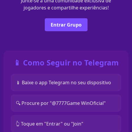
Junte-se a uma comunidade exclusiva de
jogadores e compartilhe experiências!
Entrar Grupo
📱 Como Seguir no Telegram
📱 Baixe o app Telegram no seu dispositivo
🔍 Procure por "@7777Game WinOficial"
👆 Toque em "Entrar" ou "Join"