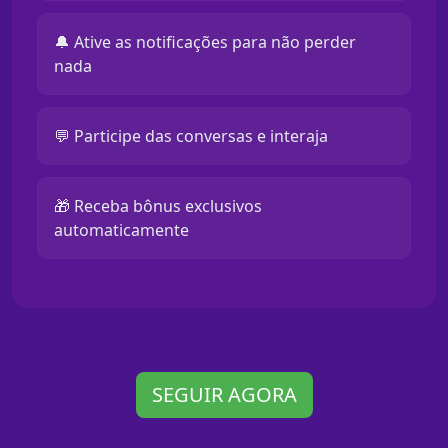
🔔 Ative as notificações para não perder
nada
💬 Participe das conversas e interaja
🎁 Receba bônus exclusivos
automaticamente
SEGUIR AGORA