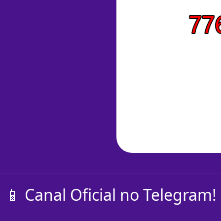
📱 Canal Oficial no Telegram!