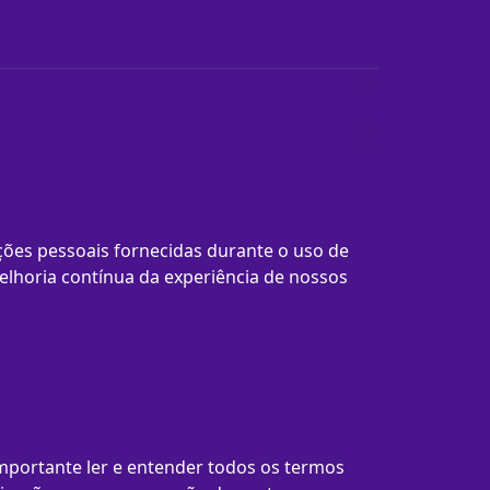
ções pessoais fornecidas durante o uso de
elhoria contínua da experiência de nossos
mportante ler e entender todos os termos