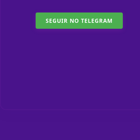
SEGUIR NO TELEGRAM