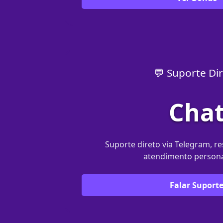
💬 Suporte Di
Cha
Suporte direto via Telegram, r
atendimento persona
Falar Suport