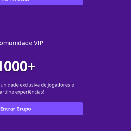
Comunidade VIP
1000+
unidade exclusiva de jogadores e
rtilhe experiências!
Entrar Grupo