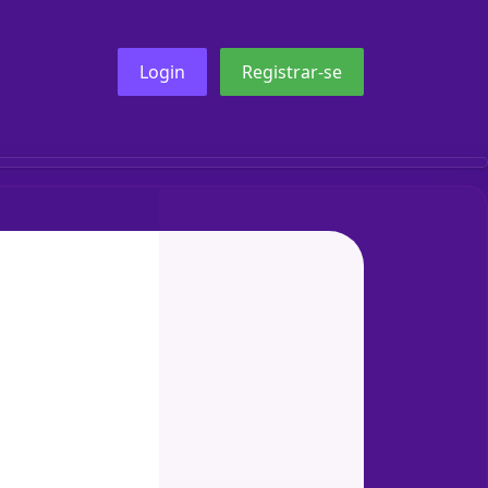
Login
Registrar-se