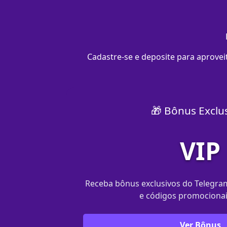
Cadastre-se e deposite para aprovei
🎁 Bônus Exclu
VIP
Receba bônus exclusivos do Telegra
e códigos promocionai
Ver Bônus