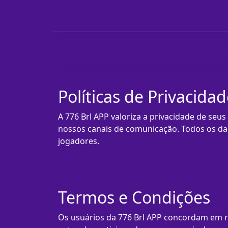
Políticas de Privacida
A 776 Brl APP valoriza a privacidade de se
nossos canais de comunicação. Todos os dad
jogadores.
Termos e Condições
Os usuários da 776 Brl APP concordam em re