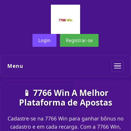
Login
Registrar-se
Menu
📱 7766 Win A Melhor
Plataforma de Apostas
Cadastre-se na 7766 Win para ganhar bônus no
cadastro e em cada recarga. Com a 7766 Win,