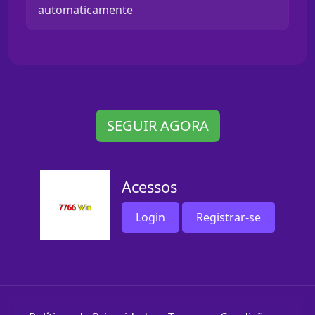
automaticamente
SEGUIR AGORA
Acessos
Login
Registrar-se