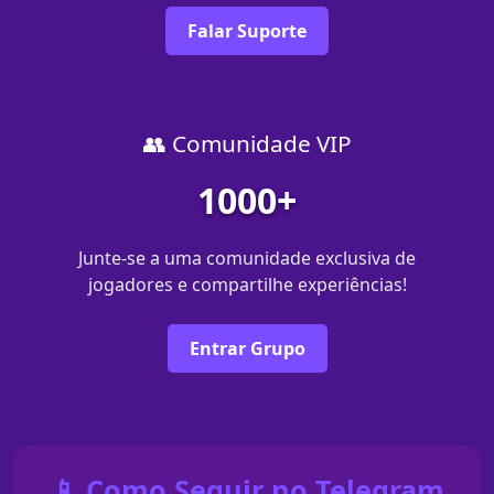
Falar Suporte
👥 Comunidade VIP
1000+
Junte-se a uma comunidade exclusiva de
jogadores e compartilhe experiências!
Entrar Grupo
📱 Como Seguir no Telegram