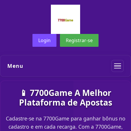
Login
Registrar-se
Menu
📱 7700Game A Melhor
Plataforma de Apostas
Cadastre-se na 7700Game para ganhar bônus no
cadastro e em cada recarga. Com a 7700Game,