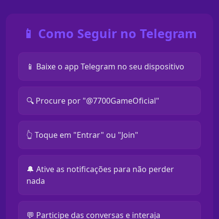
📱 Como Seguir no Telegram
📱 Baixe o app Telegram no seu dispositivo
🔍 Procure por "@7700GameOficial"
👆 Toque em "Entrar" ou "Join"
🔔 Ative as notificações para não perder
nada
💬 Participe das conversas e interaja