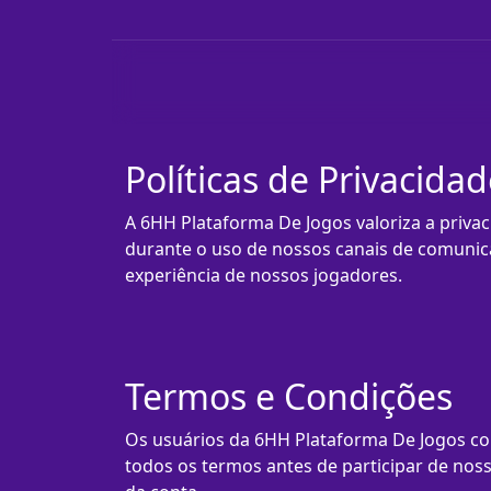
Políticas de Privacida
A 6HH Plataforma De Jogos valoriza a priv
durante o uso de nossos canais de comunica
experiência de nossos jogadores.
Termos e Condições
Os usuários da 6HH Plataforma De Jogos co
todos os termos antes de participar de nos