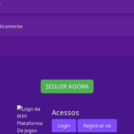
a
aticamente
SEGUIR AGORA
Acessos
Login
Registrar-se