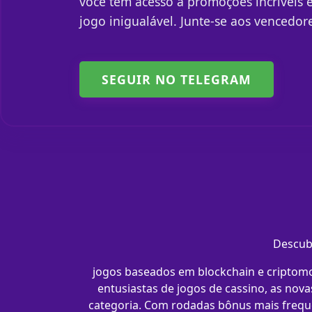
você tem acesso a promoções incríveis 
jogo inigualável. Junte-se aos vencedor
SEGUIR NO TELEGRAM
Descub
jogos baseados em blockchain e criptom
entusiastas de jogos de cassino, as no
categoria. Com rodadas bônus mais freque