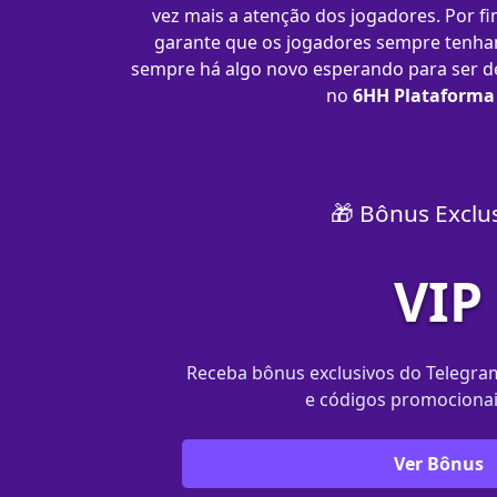
vez mais a atenção dos jogadores. Por f
garante que os jogadores sempre tenha
sempre há algo novo esperando para ser des
no
6HH Plataforma 
🎁 Bônus Exclu
VIP
Receba bônus exclusivos do Telegra
e códigos promocionai
Ver Bônus