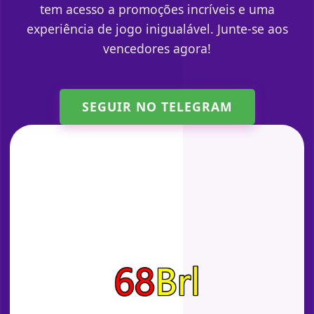
tem acesso a promoções incríveis e uma
experiência de jogo inigualável. Junte-se aos
vencedores agora!
SEGUIR NO TELEGRAM