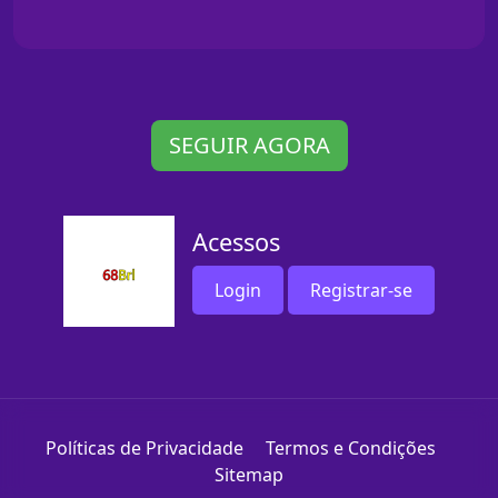
SEGUIR AGORA
Acessos
Login
Registrar-se
Políticas de Privacidade
Termos e Condições
Sitemap