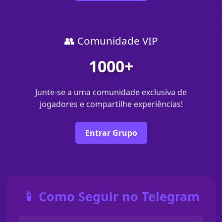
👥 Comunidade VIP
1000+
Junte-se a uma comunidade exclusiva de
jogadores e compartilhe experiências!
Entrar Grupo
📱 Como Seguir no Telegram