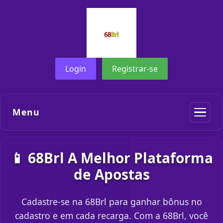
Login
Registrar-se
Menu
📱 68Brl A Melhor Plataforma
de Apostas
Cadastre-se na 68Brl para ganhar bônus no
cadastro e em cada recarga. Com a 68Brl, você