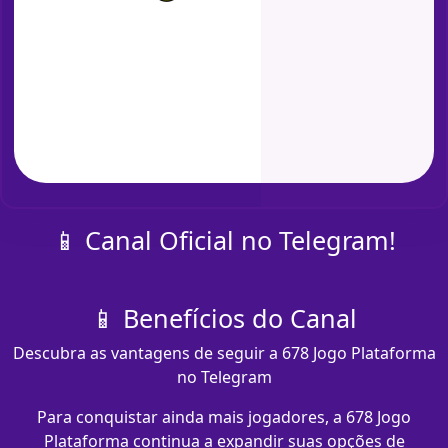
📱 Canal Oficial no Telegram!
📱 Benefícios do Canal
Descubra as vantagens de seguir a 678 Jogo Plataforma
no Telegram
Para conquistar ainda mais jogadores, a 678 Jogo
Plataforma continua a expandir suas opções de