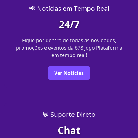
📢 Notícias em Tempo Real
24/7
Fique por dentro de todas as novidades,
promoções e eventos da 678 Jogo Plataforma
em tempo real!
Ver Notícias
💬 Suporte Direto
Chat