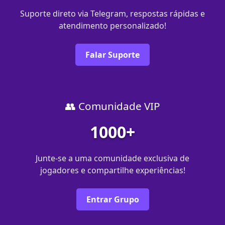
Suporte direto via Telegram, respostas rápidas e
atendimento personalizado!
Falar Suporte
👥 Comunidade VIP
1000+
Junte-se a uma comunidade exclusiva de
jogadores e compartilhe experiências!
Entrar Grupo