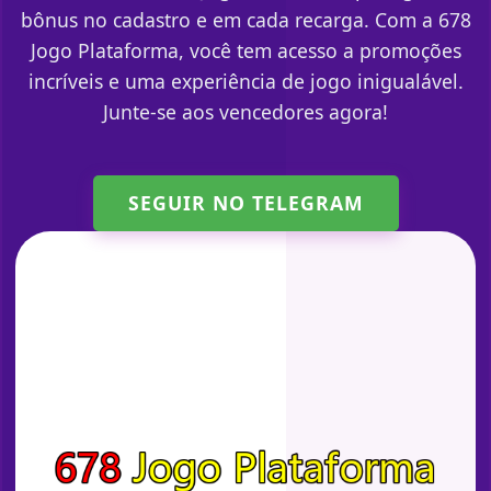
bônus no cadastro e em cada recarga. Com a 678
Jogo Plataforma, você tem acesso a promoções
incríveis e uma experiência de jogo inigualável.
Junte-se aos vencedores agora!
SEGUIR NO TELEGRAM