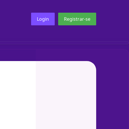
Login
Registrar-se