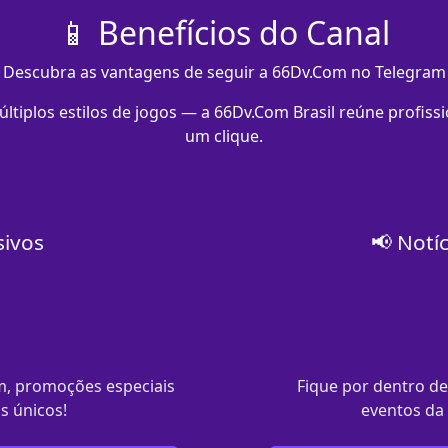
📱 Benefícios do Canal
Descubra as vantagens de seguir a 66Dv.Com no Telegram
tiplos estilos de jogos — a 66Dv.Com Brasil reúne profiss
um clique.
sivos
📢 Notí
m, promoções especiais
Fique por dentro d
s únicos!
eventos da