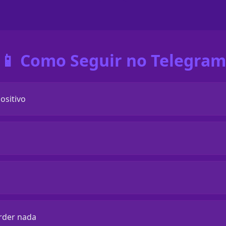
📱 Como Seguir no Telegram
ositivo
erder nada