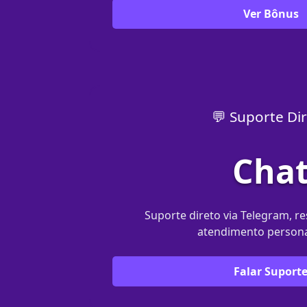
Ver Bônus
💬 Suporte Di
Cha
Suporte direto via Telegram, r
atendimento persona
Falar Suport