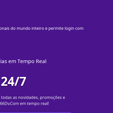
ionais do mundo inteiro e permite login com
cias em Tempo Real
24/7
e todas as novidades, promoções e
 66Dv.Com em tempo real!