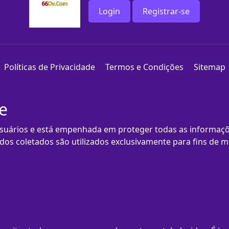
Login
Registrar-se
Políticas de Privacidade
Termos e Condições
Sitemap
de
 usuários e está empenhada em proteger todas as informaçõ
os coletados são utilizados exclusivamente para fins de m