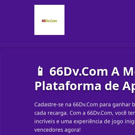
📱 66Dv.Com A M
Plataforma de A
Cadastre-se na 66Dv.Com para ganhar 
cada recarga. Com a 66Dv.Com, você t
incríveis e uma experiência de jogo inig
vencedores agora!