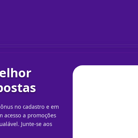
elhor
postas
bônus no cadastro e em
em acesso a promoções
ualável. Junte-se aos