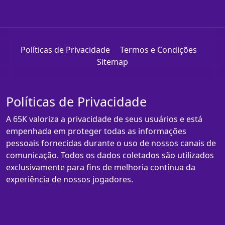
Políticas de Privacidade
Termos e Condições
Sitemap
Políticas de Privacidade
A 65K valoriza a privacidade de seus usuários e está
empenhada em proteger todas as informações
pessoais fornecidas durante o uso de nossos canais de
comunicação. Todos os dados coletados são utilizados
exclusivamente para fins de melhoria contínua da
experiência de nossos jogadores.