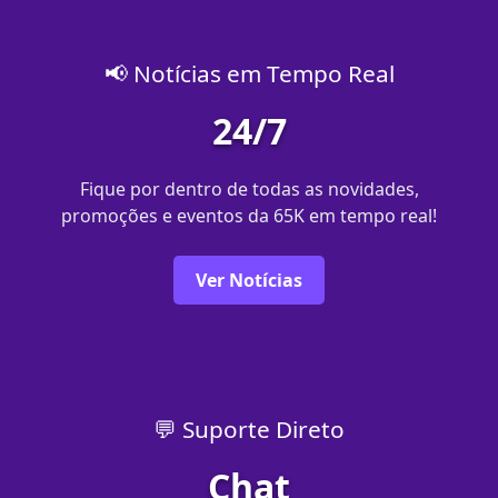
📢 Notícias em Tempo Real
24/7
Fique por dentro de todas as novidades,
promoções e eventos da 65K em tempo real!
Ver Notícias
💬 Suporte Direto
Chat