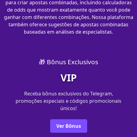
para criar apostas combinadas, incluindo calculadoras
de odds que mostram exatamente quanto você pode
ganhar com diferentes combinações. Nossa plataforma
também oferece sugestões de apostas combinadas
baseadas em análises de especialistas.
🎁 Bônus Exclusivos
VIP
Receba bônus exclusivos do Telegram,
promoções especiais e códigos promocionais
únicos!
Ver Bônus