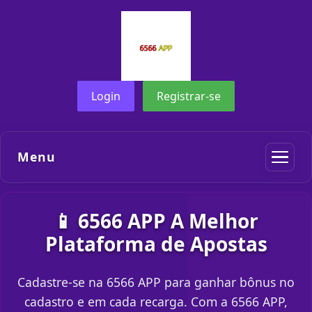
Login
Registrar-se
Menu
📱 6566 APP A Melhor
Plataforma de Apostas
Cadastre-se na 6566 APP para ganhar bônus no
cadastro e em cada recarga. Com a 6566 APP,