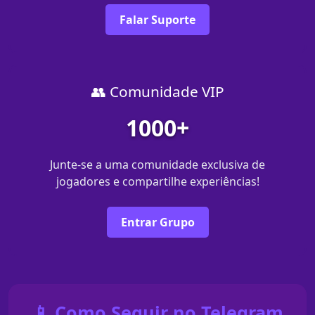
Falar Suporte
👥 Comunidade VIP
1000+
Junte-se a uma comunidade exclusiva de
jogadores e compartilhe experiências!
Entrar Grupo
📱 Como Seguir no Telegram