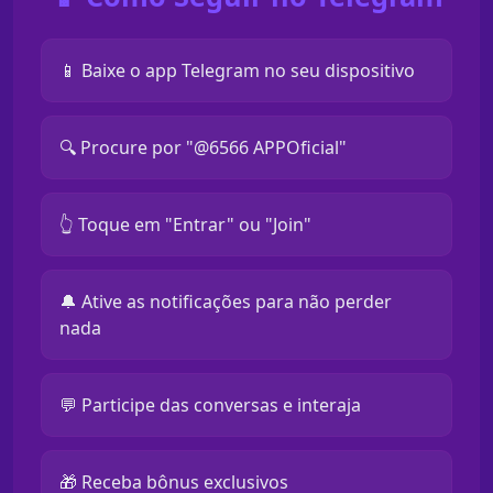
📱 Baixe o app Telegram no seu dispositivo
🔍 Procure por "@6566 APPOficial"
👆 Toque em "Entrar" ou "Join"
🔔 Ative as notificações para não perder
nada
💬 Participe das conversas e interaja
🎁 Receba bônus exclusivos