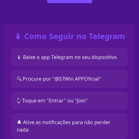
📱 Como Seguir no Telegram
📱 Baixe o app Telegram no seu dispositivo
🔍 Procure por "@57Win APPOficial"
👆 Toque em "Entrar" ou "Join"
🔔 Ative as notificações para não perder
nada