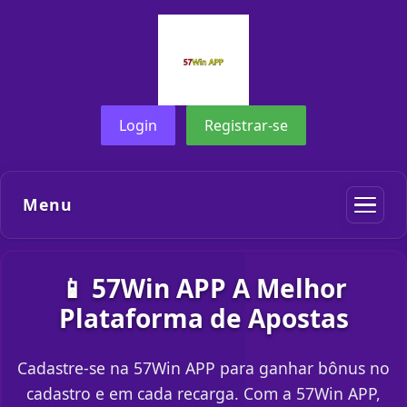
Login
Registrar-se
Menu
📱 57Win APP A Melhor
Plataforma de Apostas
Cadastre-se na 57Win APP para ganhar bônus no
cadastro e em cada recarga. Com a 57Win APP,