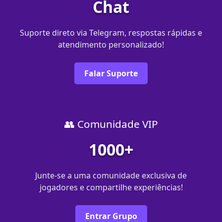
Chat
Suporte direto via Telegram, respostas rápidas e
atendimento personalizado!
Falar Suporte
👥 Comunidade VIP
1000+
Junte-se a uma comunidade exclusiva de
jogadores e compartilhe experiências!
Entrar Grupo