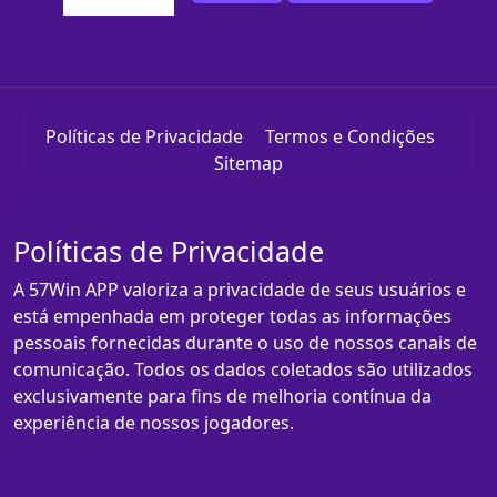
Políticas de Privacidade
Termos e Condições
Sitemap
Políticas de Privacidade
A 57Win APP valoriza a privacidade de seus usuários e
está empenhada em proteger todas as informações
pessoais fornecidas durante o uso de nossos canais de
comunicação. Todos os dados coletados são utilizados
exclusivamente para fins de melhoria contínua da
experiência de nossos jogadores.