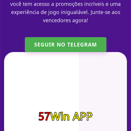
você tem acesso a promoções incríveis e uma
experiência de jogo inigualável. Junte-se aos
vencedores agora!
SEGUIR NO TELEGRAM