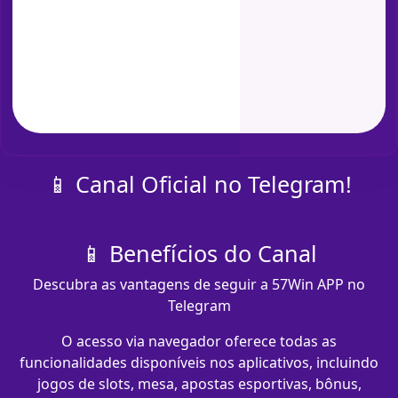
📱 Canal Oficial no Telegram!
📱 Benefícios do Canal
Descubra as vantagens de seguir a 57Win APP no
Telegram
O acesso via navegador oferece todas as
funcionalidades disponíveis nos aplicativos, incluindo
jogos de slots, mesa, apostas esportivas, bônus,