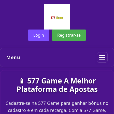
Login
Registrar-se
Menu
📱 577 Game A Melhor
Plataforma de Apostas
Cadastre-se na 577 Game para ganhar bônus no
cadastro e em cada recarga. Com a 577 Game,