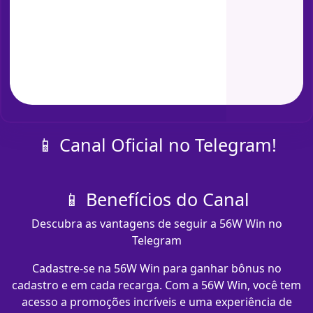
📱 Canal Oficial no Telegram!
📱 Benefícios do Canal
Descubra as vantagens de seguir a 56W Win no
Telegram
Cadastre-se na 56W Win para ganhar bônus no
cadastro e em cada recarga. Com a 56W Win, você tem
acesso a promoções incríveis e uma experiência de