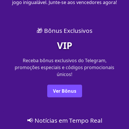
jogo inigualável. Junte-se aos vencedores agora!
🎁 Bônus Exclusivos
VIP
Receba bônus exclusivos do Telegram,
promoções especiais e códigos promocionais
únicos!
Ver Bônus
📢 Notícias em Tempo Real