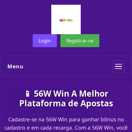
Login
Registrar-se
Menu
📱 56W Win A Melhor
Plataforma de Apostas
Cadastre-se na 56W Win para ganhar bônus no
cadastro e em cada recarga. Com a 56W Win, você