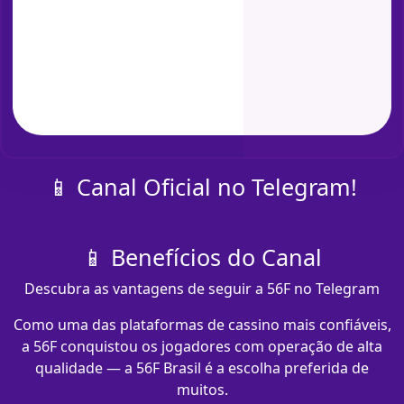
📱 Canal Oficial no Telegram!
📱 Benefícios do Canal
Descubra as vantagens de seguir a 56F no Telegram
Como uma das plataformas de cassino mais confiáveis,
a 56F conquistou os jogadores com operação de alta
qualidade — a 56F Brasil é a escolha preferida de
muitos.