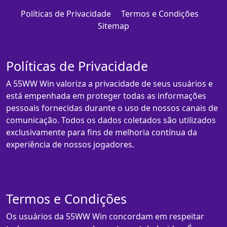
Políticas de Privacidade
Termos e Condições
Sitemap
Políticas de Privacidade
A 55WW Win valoriza a privacidade de seus usuários e
está empenhada em proteger todas as informações
pessoais fornecidas durante o uso de nossos canais de
comunicação. Todos os dados coletados são utilizados
exclusivamente para fins de melhoria contínua da
experiência de nossos jogadores.
Termos e Condições
Os usuários da 55WW Win concordam em respeitar