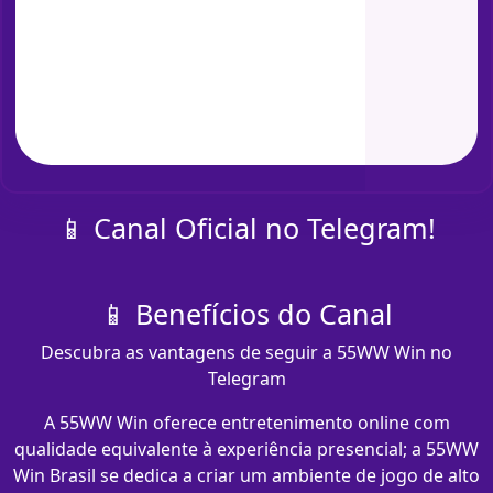
📱 Canal Oficial no Telegram!
📱 Benefícios do Canal
Descubra as vantagens de seguir a 55WW Win no
Telegram
A 55WW Win oferece entretenimento online com
qualidade equivalente à experiência presencial; a 55WW
Win Brasil se dedica a criar um ambiente de jogo de alto