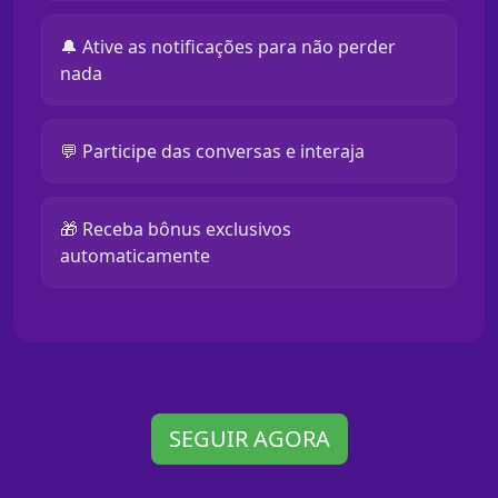
🔔 Ative as notificações para não perder
nada
💬 Participe das conversas e interaja
🎁 Receba bônus exclusivos
automaticamente
SEGUIR AGORA