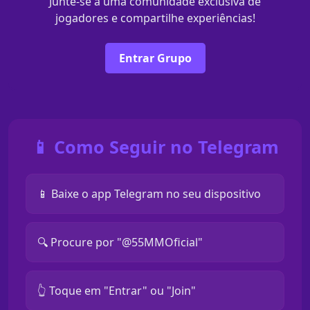
Junte-se a uma comunidade exclusiva de
jogadores e compartilhe experiências!
Entrar Grupo
📱 Como Seguir no Telegram
📱 Baixe o app Telegram no seu dispositivo
🔍 Procure por "@55MMOficial"
👆 Toque em "Entrar" ou "Join"