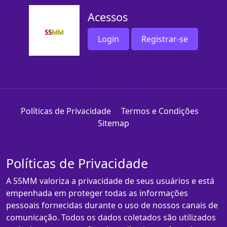
Acessos
Login
Registrar-se
Políticas de Privacidade
Termos e Condições
Sitemap
Políticas de Privacidade
A 55MM valoriza a privacidade de seus usuários e está
empenhada em proteger todas as informações
pessoais fornecidas durante o uso de nossos canais de
comunicação. Todos os dados coletados são utilizados