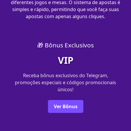
diferentes jogos e mesas. O sistema de apostas é
simples e rápido, permitindo que você faça suas
apostas com apenas alguns cliques.
🎁 Bônus Exclusivos
VIP
Receba bônus exclusivos do Telegram,
promoções especiais e códigos promocionais
únicos!
Ver Bônus