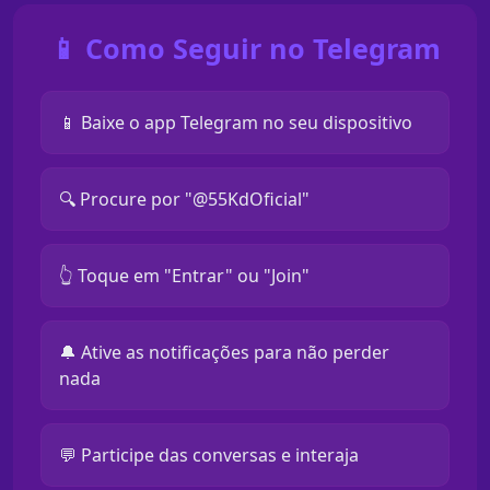
📱 Como Seguir no Telegram
📱 Baixe o app Telegram no seu dispositivo
🔍 Procure por "@55KdOficial"
👆 Toque em "Entrar" ou "Join"
🔔 Ative as notificações para não perder
nada
💬 Participe das conversas e interaja