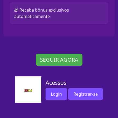
🎁 Receba bônus exclusivos
automaticamente
SEGUIR AGORA
Acessos
Login
Registrar-se