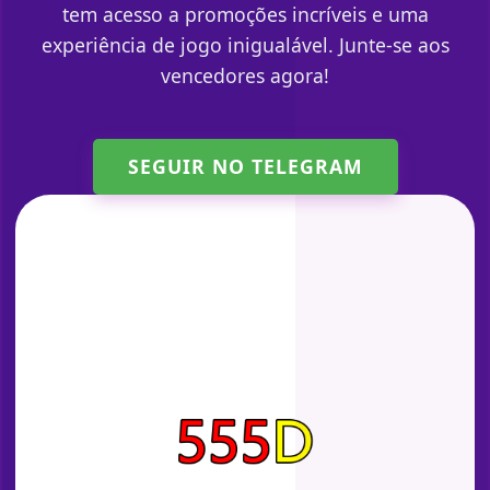
tem acesso a promoções incríveis e uma
experiência de jogo inigualável. Junte-se aos
vencedores agora!
SEGUIR NO TELEGRAM