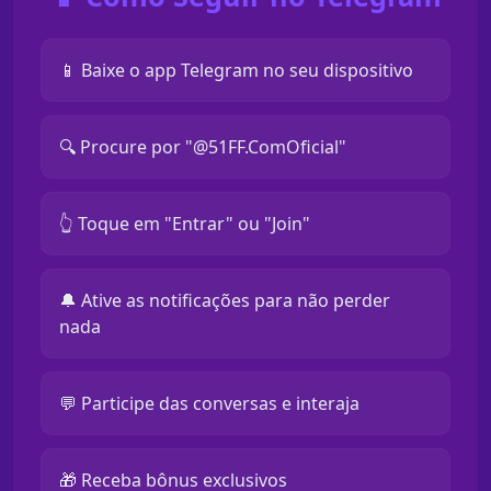
📱 Baixe o app Telegram no seu dispositivo
🔍 Procure por "@51FF.ComOficial"
👆 Toque em "Entrar" ou "Join"
🔔 Ative as notificações para não perder
nada
💬 Participe das conversas e interaja
🎁 Receba bônus exclusivos