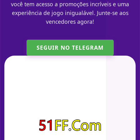
você tem acesso a promoções incríveis e uma
experiência de jogo inigualável. Junte-se aos
vencedores agora!
SEGUIR NO TELEGRAM