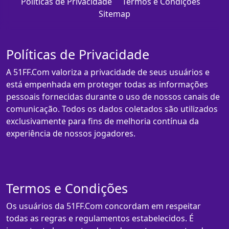
Políticas de Privacidade
Termos e Condições
Sitemap
Políticas de Privacidade
A 51FF.Com valoriza a privacidade de seus usuários e
está empenhada em proteger todas as informações
pessoais fornecidas durante o uso de nossos canais de
comunicação. Todos os dados coletados são utilizados
exclusivamente para fins de melhoria contínua da
experiência de nossos jogadores.
Termos e Condições
Os usuários da 51FF.Com concordam em respeitar
todas as regras e regulamentos estabelecidos. É