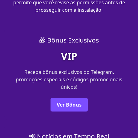
permite que você revise as permissões antes de
prosseguir com a instalação.
🎁 Bônus Exclusivos
VIP
Receba bônus exclusivos do Telegram,
promoções especiais e códigos promocionais
únicos!
Ver Bônus
📢 Notícias em Tempo Real