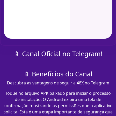
📱 Canal Oficial no Telegram!
📱 Benefícios do Canal
Descubra as vantagens de seguir a 48X no Telegram
Toque no arquivo APK baixado para iniciar o processo
de instalação. O Android exibirá uma tela de
confirmação mostrando as permissões que o aplicativo
solicita. Esta é uma etapa importante de segurança que