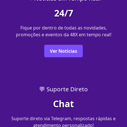
24/7
Fique por dentro de todas as novidades,
promoções e eventos da 48X em tempo real!
Ver Notícias
💬 Suporte Direto
Chat
Suporte direto via Telegram, respostas rápidas e
atendimento personalizado!