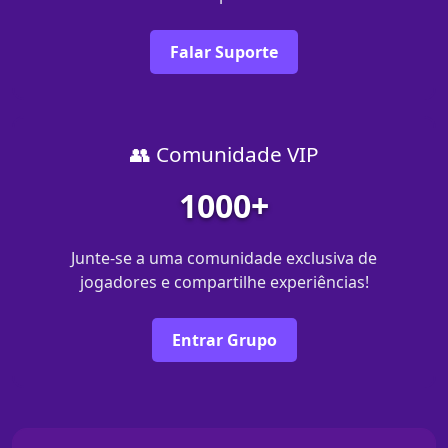
Falar Suporte
👥 Comunidade VIP
1000+
Junte-se a uma comunidade exclusiva de
jogadores e compartilhe experiências!
Entrar Grupo