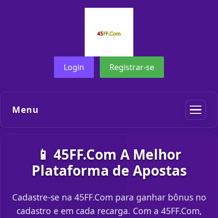
Login
Registrar-se
Menu
📱 45FF.Com A Melhor
Plataforma de Apostas
Cadastre-se na 45FF.Com para ganhar bônus no
cadastro e em cada recarga. Com a 45FF.Com,