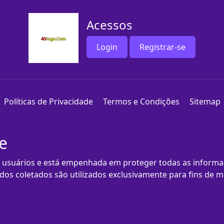
Acessos
Login
Registrar-se
Políticas de Privacidade
Termos e Condições
Sitemap
de
s usuários e está empenhada em proteger todas as informa
os coletados são utilizados exclusivamente para fins de m