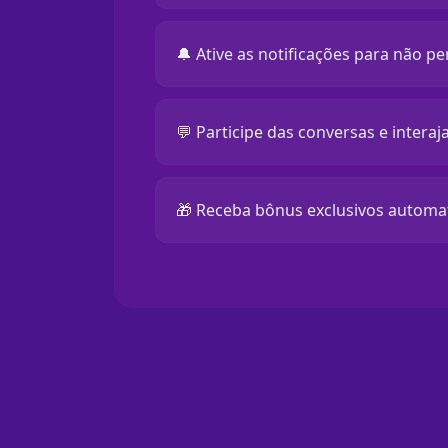
🔔 Ative as notificações para não p
💬 Participe das conversas e interaj
🎁 Receba bônus exclusivos autom