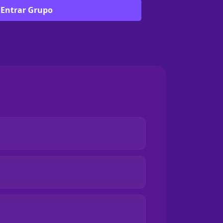
Entrar Grupo