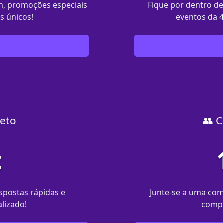
m, promoções especiais
Fique por dentro d
s únicos!
eventos da 
reto
👥 
t
espostas rápidas e
Junte-se a uma com
lizado!
compa