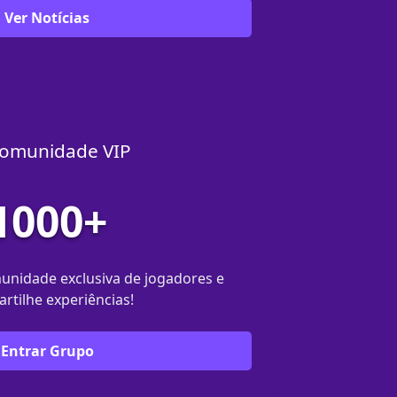
Ver Notícias
Comunidade VIP
1000+
unidade exclusiva de jogadores e
rtilhe experiências!
Entrar Grupo