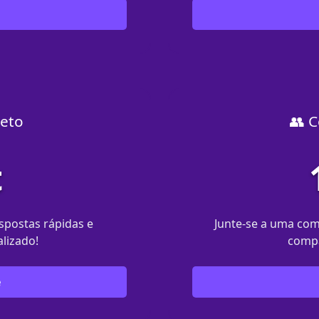
reto
👥 
t
espostas rápidas e
Junte-se a uma com
lizado!
compa
e