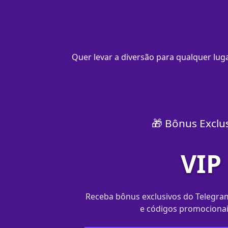
Quer levar a diversão para qualquer luga
🎁 Bônus Exclu
VIP
Receba bônus exclusivos do Telegra
e códigos promocionai