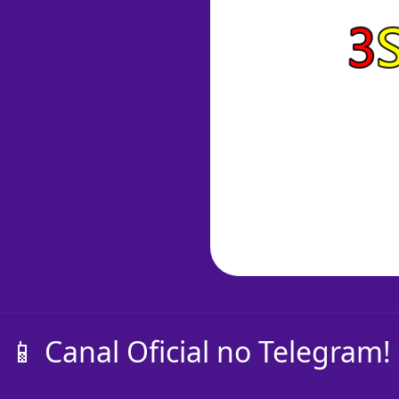
📱 Canal Oficial no Telegram!