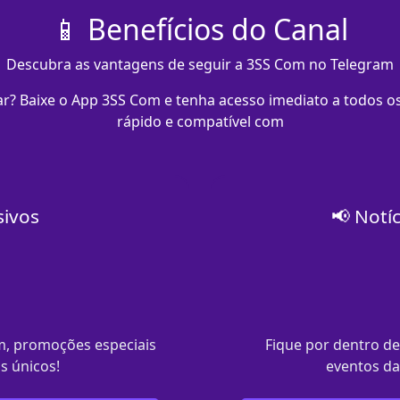
📱 Benefícios do Canal
Descubra as vantagens de seguir a 3SS Com no Telegram
r? Baixe o App 3SS Com e tenha acesso imediato a todos os s
rápido e compatível com
sivos
📢 Notí
m, promoções especiais
Fique por dentro d
s únicos!
eventos da