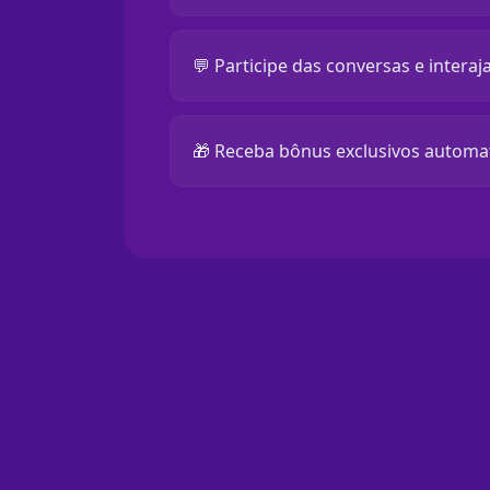
💬 Participe das conversas e interaj
🎁 Receba bônus exclusivos autom