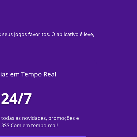
eus jogos favoritos. O aplicativo é leve,
cias em Tempo Real
24/7
e todas as novidades, promoções e
 3SS Com em tempo real!