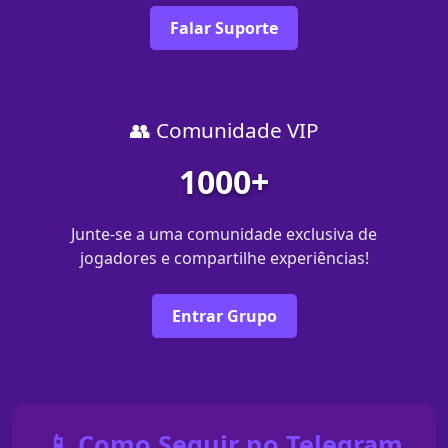
Falar Suporte
👥 Comunidade VIP
1000+
Junte-se a uma comunidade exclusiva de
jogadores e compartilhe experiências!
Entrar Grupo
📱 Como Seguir no Telegram