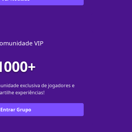
Comunidade VIP
1000+
unidade exclusiva de jogadores e
rtilhe experiências!
Entrar Grupo