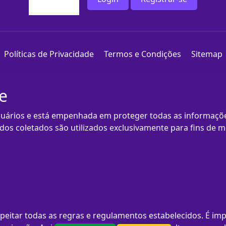
Políticas de Privacidade
Termos e Condições
Sitemap
de
usuários e está empenhada em proteger todas as informaçõe
os coletados são utilizados exclusivamente para fins de m
itar todas as regras e regulamentos estabelecidos. É imp