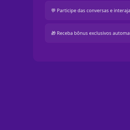
💬 Participe das conversas e interaj
🎁 Receba bônus exclusivos autom