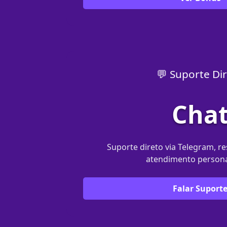
💬 Suporte Di
Cha
Suporte direto via Telegram, r
atendimento persona
Falar Suport