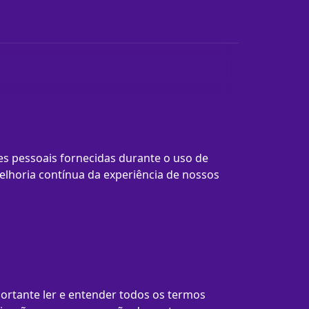
s pessoais fornecidas durante o uso de
elhoria contínua da experiência de nossos
ortante ler e entender todos os termos