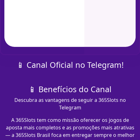
📱 Canal Oficial no Telegram!
📱 Benefícios do Canal
Descubra as vantagens de seguir a 365Slots no
Telegram
A 365Slots tem como missão oferecer os jogos de
aposta mais completos e as promoções mais atrativas
— a 365Slots Brasil foca em entregar sempre o melhor