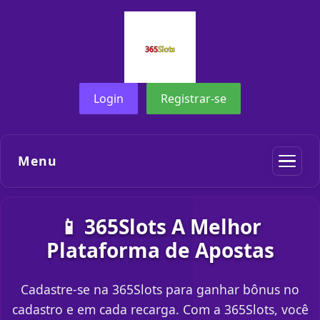
Login
Registrar-se
Menu
📱 365Slots A Melhor
Plataforma de Apostas
Cadastre-se na 365Slots para ganhar bônus no
cadastro e em cada recarga. Com a 365Slots, você