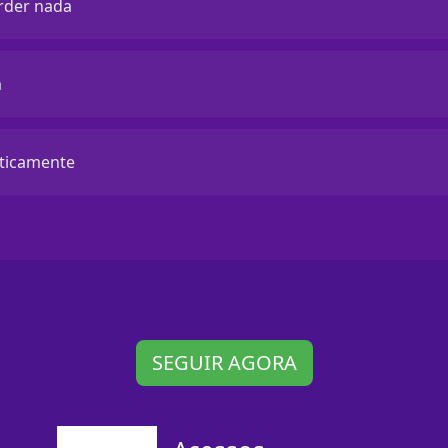
erder nada
a
aticamente
SEGUIR AGORA