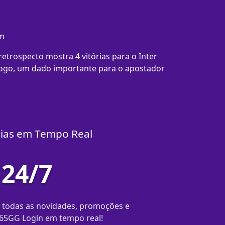
am
 retrospecto mostra 4 vitórias para o Inter
 jogo, um dado importante para o apostador
cias em Tempo Real
24/7
e todas as novidades, promoções e
65GG Login em tempo real!