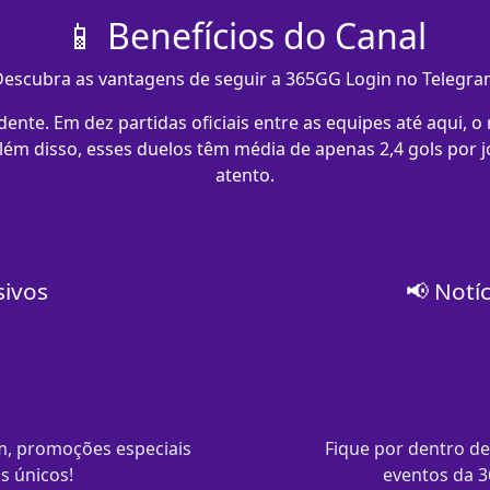
📱 Benefícios do Canal
escubra as vantagens de seguir a 365GG Login no Telegr
dente. Em dez partidas oficiais entre as equipes até aqui, o
 Além disso, esses duelos têm média de apenas 2,4 gols por
atento.
sivos
📢 Notí
m, promoções especiais
Fique por dentro d
s únicos!
eventos da 3