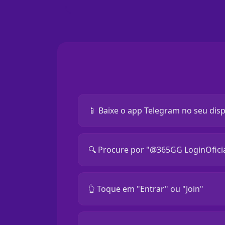
📱 Baixe o app Telegram no seu disp
🔍 Procure por "@365GG LoginOficia
👆 Toque em "Entrar" ou "Join"