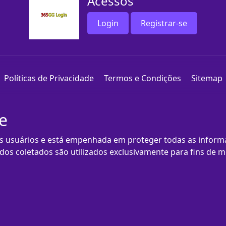
Acessos
Login
Registrar-se
Políticas de Privacidade
Termos e Condições
Sitemap
de
us usuários e está empenhada em proteger todas as inform
os coletados são utilizados exclusivamente para fins de m