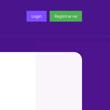
Login
Registrar-se