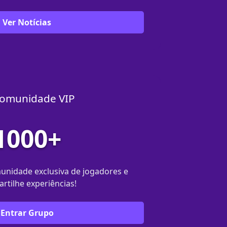
Ver Notícias
Comunidade VIP
1000+
unidade exclusiva de jogadores e
rtilhe experiências!
Entrar Grupo