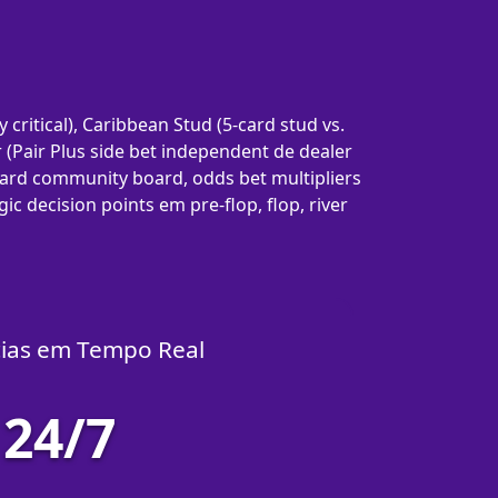
critical), Caribbean Stud (5-card stud vs.
(Pair Plus side bet independent de dealer
card community board, odds bet multipliers
ic decision points em pre-flop, flop, river
cias em Tempo Real
24/7