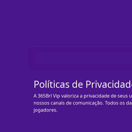
Políticas de Privacida
A 365Brl Vip valoriza a privacidade de seu
nossos canais de comunicação. Todos os dad
jogadores.