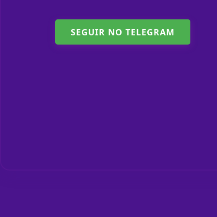
SEGUIR NO TELEGRAM