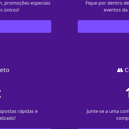
m, promoções especiais
Fique por dentro d
s únicos!
eventos da 
reto
👥 
t
espostas rápidas e
Junte-se a uma com
lizado!
compa