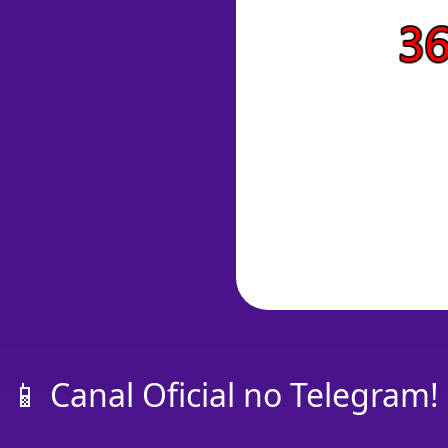
📱 Canal Oficial no Telegram!