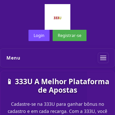
Login
Registrar-se
Menu
📱 333U A Melhor Plataforma
de Apostas
Cadastre-se na 333U para ganhar bônus no
cadastro e em cada recarga. Com a 333U, você