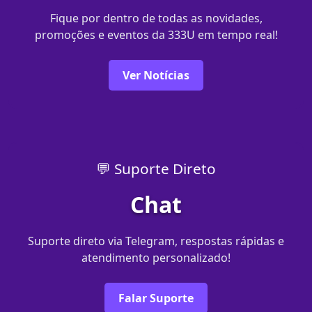
Fique por dentro de todas as novidades,
promoções e eventos da 333U em tempo real!
Ver Notícias
💬 Suporte Direto
Chat
Suporte direto via Telegram, respostas rápidas e
atendimento personalizado!
Falar Suporte