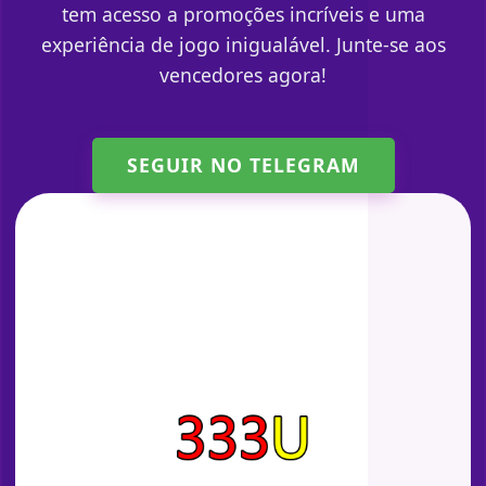
tem acesso a promoções incríveis e uma
experiência de jogo inigualável. Junte-se aos
vencedores agora!
SEGUIR NO TELEGRAM