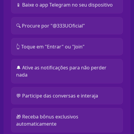
📱 Baixe o app Telegram no seu dispositivo
🔍 Procure por "@333UOficial"
👆 Toque em "Entrar" ou "Join"
🔔 Ative as notificações para não perder
nada
💬 Participe das conversas e interaja
🎁 Receba bônus exclusivos
automaticamente