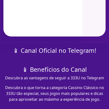
📱 Canal Oficial no Telegram!
📱 Benefícios do Canal
Descubra as vantagens de seguir a 333U no Telegram
Descubra o que torna a categoria Cassino Clássico no
333U tão especial, seus jogos mais populares e dicas
para aproveitar ao máximo a experiência de jogo.