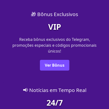
🎁 Bônus Exclusivos
VIP
Receba bônus exclusivos do Telegram,
promoções especiais e códigos promocionais
únicos!
Ver Bônus
📢 Notícias em Tempo Real
24/7