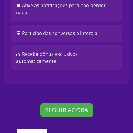
🔔 Ative as notificações para não perder
nada
💬 Participe das conversas e interaja
🎁 Receba bônus exclusivos
automaticamente
SEGUIR AGORA