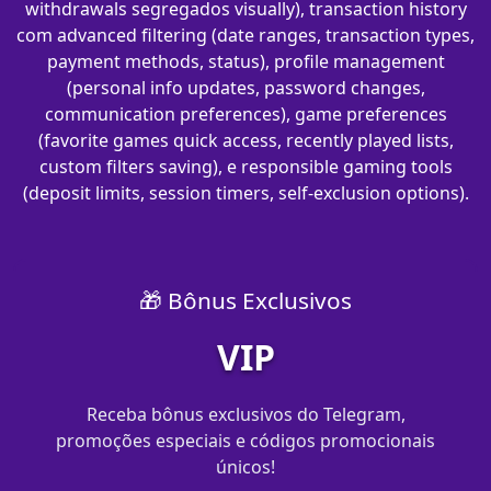
withdrawals segregados visually), transaction history
com advanced filtering (date ranges, transaction types,
payment methods, status), profile management
(personal info updates, password changes,
communication preferences), game preferences
(favorite games quick access, recently played lists,
custom filters saving), e responsible gaming tools
(deposit limits, session timers, self-exclusion options).
🎁 Bônus Exclusivos
VIP
Receba bônus exclusivos do Telegram,
promoções especiais e códigos promocionais
únicos!