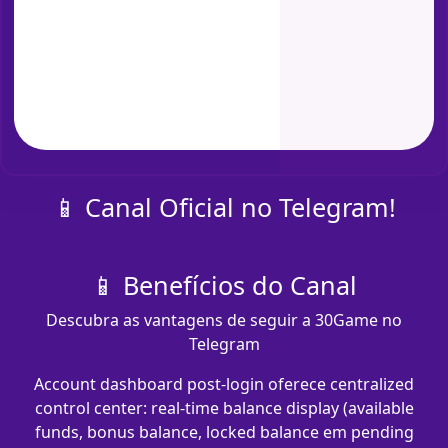
📱 Canal Oficial no Telegram!
📱 Benefícios do Canal
Descubra as vantagens de seguir a 30Game no
Telegram
Account dashboard post-login oferece centralized
control center: real-time balance display (available
funds, bonus balance, locked balance em pending