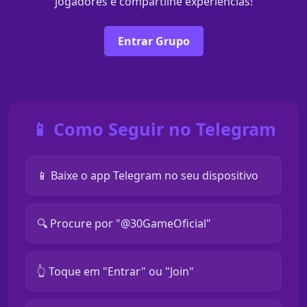
jogadores e compartilhe experiências!
Entrar Grupo
📱 Como Seguir no Telegram
📱 Baixe o app Telegram no seu dispositivo
🔍 Procure por "@30GameOficial"
👆 Toque em "Entrar" ou "Join"