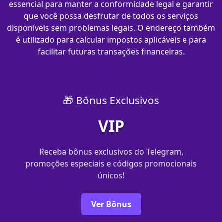
essencial para manter a conformidade legal e garantir
que você possa desfrutar de todos os serviços
disponíveis sem problemas legais. O endereço também
é utilizado para calcular impostos aplicáveis e para
facilitar futuras transações financeiras.
🎁 Bônus Exclusivos
VIP
Receba bônus exclusivos do Telegram,
promoções especiais e códigos promocionais
únicos!
Ver Bônus