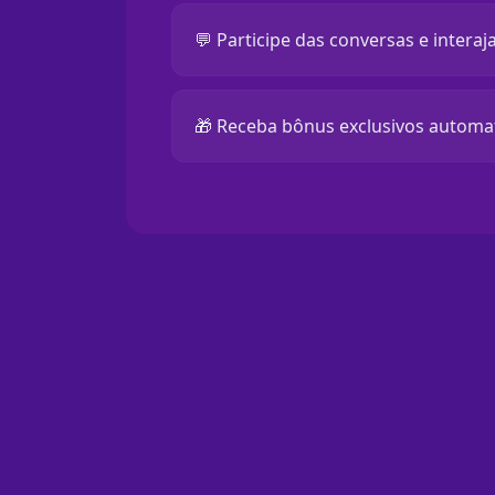
💬 Participe das conversas e interaj
🎁 Receba bônus exclusivos autom