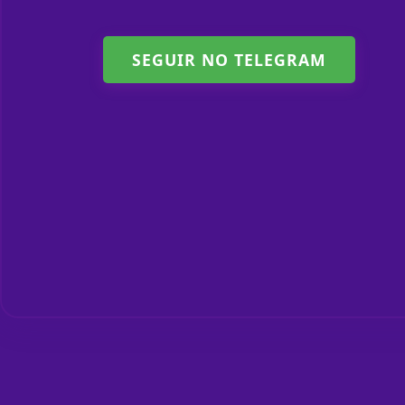
SEGUIR NO TELEGRAM