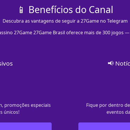
📱 Benefícios do Canal
Descubra as vantagens de seguir a 27Game no Telegram
cassino 27Game 27Game Brasil oferece mais de 300 jogos — 
sivos
📢 Notí
m, promoções especiais
Fique por dentro d
s únicos!
eventos d