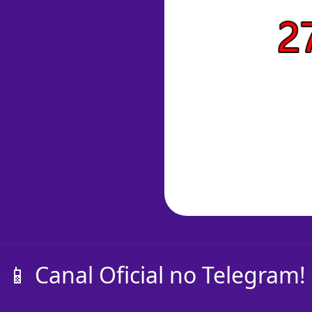
📱 Canal Oficial no Telegram!