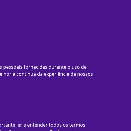
s pessoais fornecidas durante o uso de
elhoria contínua da experiência de nossos
rtante ler e entender todos os termos