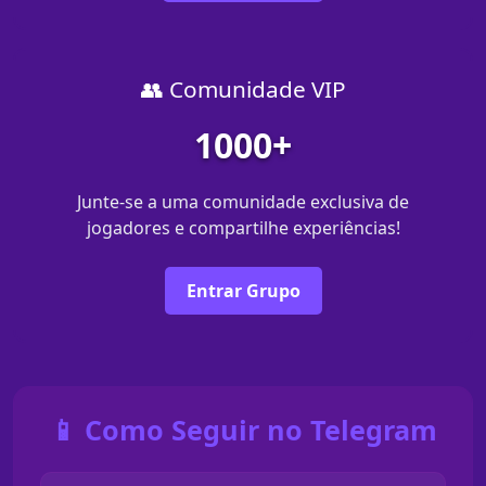
👥 Comunidade VIP
1000+
Junte-se a uma comunidade exclusiva de
jogadores e compartilhe experiências!
Entrar Grupo
📱 Como Seguir no Telegram