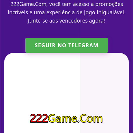
222Game.Com, você tem acesso a promoções
incríveis e uma experiência de jogo inigualável.
Junte-se aos vencedores agora!
SEGUIR NO TELEGRAM