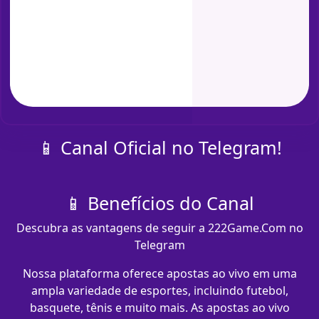
📱 Canal Oficial no Telegram!
📱 Benefícios do Canal
Descubra as vantagens de seguir a 222Game.Com no
Telegram
Nossa plataforma oferece apostas ao vivo em uma
ampla variedade de esportes, incluindo futebol,
basquete, tênis e muito mais. As apostas ao vivo