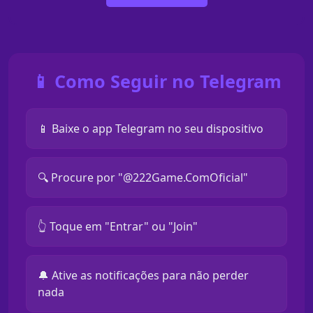
📱 Como Seguir no Telegram
📱 Baixe o app Telegram no seu dispositivo
🔍 Procure por "@222Game.ComOficial"
👆 Toque em "Entrar" ou "Join"
🔔 Ative as notificações para não perder
nada