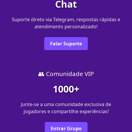
Chat
Suporte direto via Telegram, respostas rápidas e
atendimento personalizado!
Falar Suporte
👥 Comunidade VIP
1000+
Junte-se a uma comunidade exclusiva de
jogadores e compartilhe experiências!
Entrar Grupo