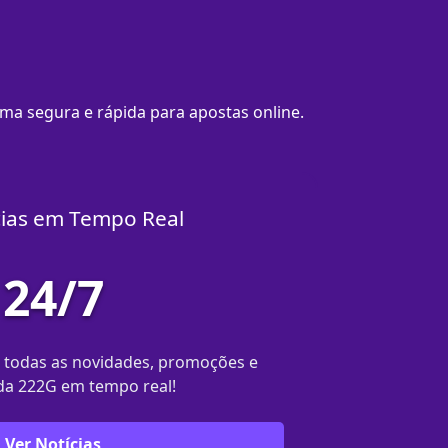
rma segura e rápida para apostas online.
cias em Tempo Real
24/7
e todas as novidades, promoções e
da 222G em tempo real!
Ver Notícias