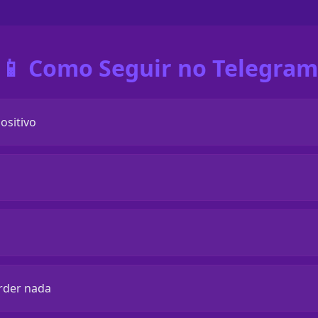
📱 Como Seguir no Telegram
ositivo
erder nada