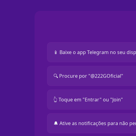
📱 Baixe o app Telegram no seu disp
🔍 Procure por "@222GOficial"
👆 Toque em "Entrar" ou "Join"
🔔 Ative as notificações para não p