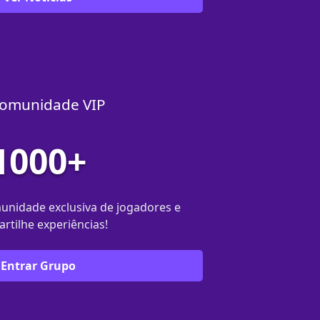
Comunidade VIP
1000+
unidade exclusiva de jogadores e
rtilhe experiências!
Entrar Grupo