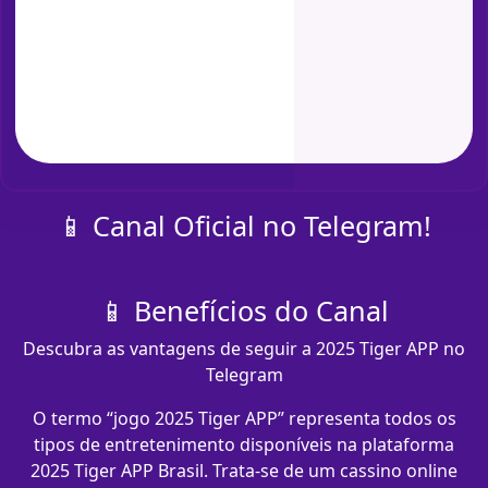
📱 Canal Oficial no Telegram!
📱 Benefícios do Canal
Descubra as vantagens de seguir a 2025 Tiger APP no
Telegram
O termo “jogo 2025 Tiger APP” representa todos os
tipos de entretenimento disponíveis na plataforma
2025 Tiger APP Brasil. Trata-se de um cassino online