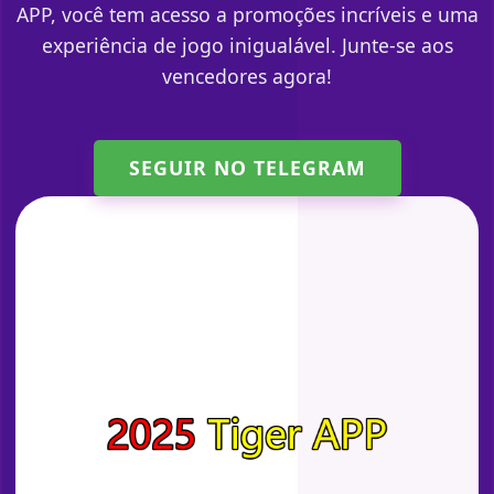
APP, você tem acesso a promoções incríveis e uma
experiência de jogo inigualável. Junte-se aos
vencedores agora!
SEGUIR NO TELEGRAM