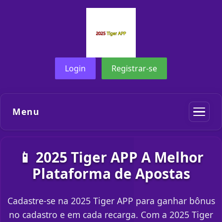
Login
Registrar-se
Menu
📱 2025 Tiger APP A Melhor
Plataforma de Apostas
Cadastre-se na 2025 Tiger APP para ganhar bônus
no cadastro e em cada recarga. Com a 2025 Tiger