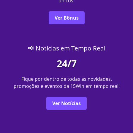
únicos!
Ver Bônus
📢 Notícias em Tempo Real
24/7
Fique por dentro de todas as novidades,
promoções e eventos da 15Win em tempo real!
Ver Notícias