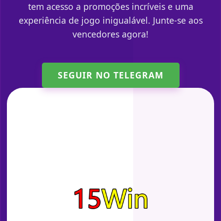
tem acesso a promoções incríveis e uma
experiência de jogo inigualável. Junte-se aos
vencedores agora!
SEGUIR NO TELEGRAM