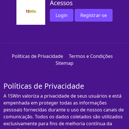
Acessos
Login
Registrar-se
Políticas de Privacidade
Termos e Condições
Sitemap
Políticas de Privacidade
A 15Win valoriza a privacidade de seus usuários e está
empenhada em proteger todas as informações
pessoais fornecidas durante o uso de nossos canais de
comunicação. Todos os dados coletados são utilizados
exclusivamente para fins de melhoria contínua da