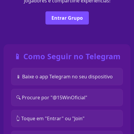
jogadores e compartilhe experiências!
Entrar Grupo
📱 Como Seguir no Telegram
📱 Baixe o app Telegram no seu dispositivo
🔍 Procure por "@15WinOficial"
👆 Toque em "Entrar" ou "Join"