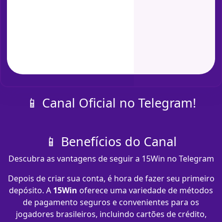
📱 Canal Oficial no Telegram!
📱 Benefícios do Canal
Descubra as vantagens de seguir a 15Win no Telegram
Depois de criar sua conta, é hora de fazer seu primeiro
depósito. A
15Win
oferece uma variedade de métodos
de pagamento seguros e convenientes para os
jogadores brasileiros, incluindo cartões de crédito,