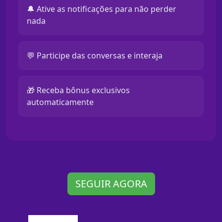
🔔 Ative as notificações para não perder
nada
💬 Participe das conversas e interaja
🎁 Receba bônus exclusivos
automaticamente
SEGUIR AGORA