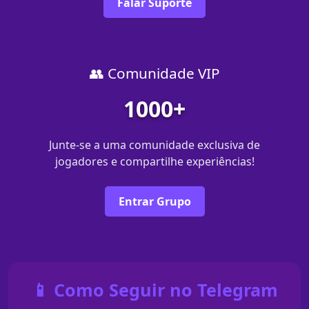
Falar Suporte
👥 Comunidade VIP
1000+
Junte-se a uma comunidade exclusiva de
jogadores e compartilhe experiências!
Entrar Grupo
📱 Como Seguir no Telegram