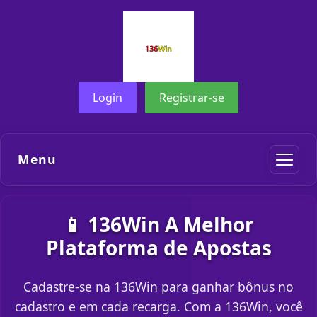
Login
Registrar-se
Menu
📱 136Win A Melhor
Plataforma de Apostas
Cadastre-se na 136Win para ganhar bônus no
cadastro e em cada recarga. Com a 136Win, você