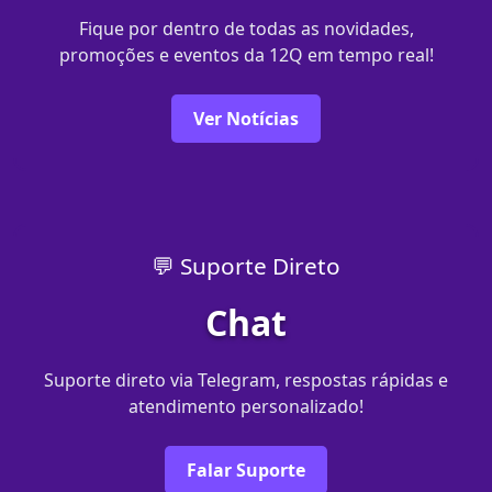
Fique por dentro de todas as novidades,
promoções e eventos da 12Q em tempo real!
Ver Notícias
💬 Suporte Direto
Chat
Suporte direto via Telegram, respostas rápidas e
atendimento personalizado!
Falar Suporte