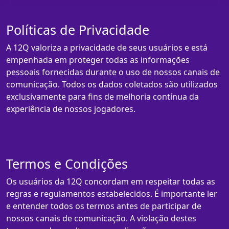
Políticas de Privacidade
A 12Q valoriza a privacidade de seus usuários e está
empenhada em proteger todas as informações
pessoais fornecidas durante o uso de nossos canais de
comunicação. Todos os dados coletados são utilizados
exclusivamente para fins de melhoria contínua da
experiência de nossos jogadores.
Termos e Condições
Os usuários da 12Q concordam em respeitar todas as
regras e regulamentos estabelecidos. É importante ler
e entender todos os termos antes de participar de
nossos canais de comunicação. A violação destes