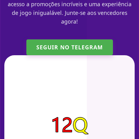
acesso a promoções incríveis e uma experiência
de jogo inigualável. Junte-se aos vencedores
agora!
SEGUIR NO TELEGRAM