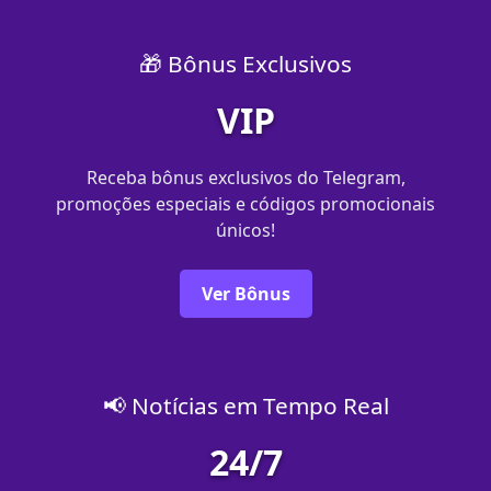
🎁 Bônus Exclusivos
VIP
Receba bônus exclusivos do Telegram,
promoções especiais e códigos promocionais
únicos!
Ver Bônus
📢 Notícias em Tempo Real
24/7